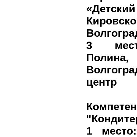
«Детски
Кировс
Волгогра
3 мест
Поли
Волгогр
центр
Компете
"Кондите
1 место