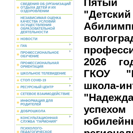
Пятый
СВЕДЕНИЯ ОБ ОРГАНИЗАЦИИ
ОТДЫХА ДЕТЕЙ И ИХ
"Детский
ОЗДОРОВЛЕНИИ
НЕЗАВИСИМАЯ ОЦЕНКА
КАЧЕСТВА УСЛОВИЙ
Абилим
ОСУЩЕСТВЛЕНИЯ
ОБРАЗОВАТЕЛЬНОЙ
ДЕЯТЕЛЬНОСТИ
волгогр
НОВОСТИ
професс
ГИА
ПРОФЕССИОНАЛЬНОЕ
ОБУЧЕНИЕ
2026 го
ПРОФЕССИОНАЛЬНАЯ
ОРИЕНТАЦИЯ
ГКОУ "В
ШКОЛЬНОЕ ТЕЛЕВИДЕНИЕ
СТОП COVID-19
школа-ин
РЕСУРСНЫЙ ЦЕНТР
"Надежд
СЕТЕВОЕ ВЗАИМОДЕЙСТВИЕ
ИНФОРМАЦИЯ ДЛЯ
РОДИТЕЛЕЙ
успехом
ДОБРОШКОЛА
юбилейн
КОНСУЛЬТАЦИОННАЯ
СЛУЖБА "ГАРМОНИЯ"
ПСИХОЛОГО-
региона
ПЕДАГОГИЧЕСКОЕ