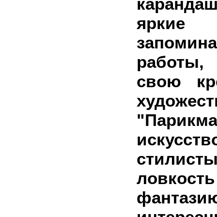
каранда
яр
запомин
работы,
свою кр
художест
"Парикма
искусст
стилис
ловко
фантази
интересн