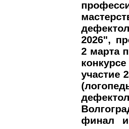
професс
мастерс
дефект
2026", п
2 марта п
конкур
участие 
(лог
дефек
Волгогра
финал и