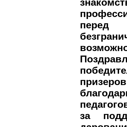
знакомс
професс
пер
безграни
возможно
Поздра
побед
призер
благо
педагого
за под
даровани