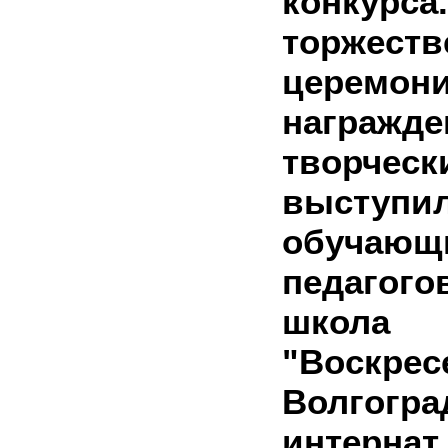
конк
торжеств
церемон
награжде
творчес
выступи
обуча
педаго
школа
"Воск
Волгогр
инте