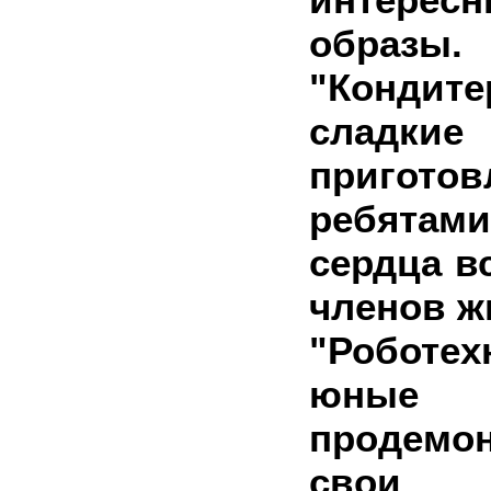
образы.
"Кондит
сладки
пригото
ребятам
сердца в
членов ж
"Роботе
юные 
продемо
свои 