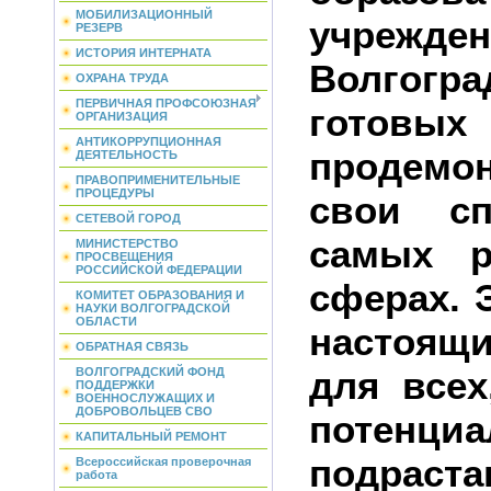
МОБИЛИЗАЦИОННЫЙ
учрежде
РЕЗЕРВ
ИСТОРИЯ ИНТЕРНАТА
Волгогра
ОХРАНА ТРУДА
ПЕРВИЧНАЯ ПРОФСОЮЗНАЯ
готовых
ОРГАНИЗАЦИЯ
АНТИКОРРУПЦИОННАЯ
продемон
ДЕЯТЕЛЬНОСТЬ
ПРАВОПРИМЕНИТЕЛЬНЫЕ
ПРОЦЕДУРЫ
свои сп
СЕТЕВОЙ ГОРОД
самых р
МИНИСТЕРСТВО
ПРОСВЕЩЕНИЯ
РОССИЙСКОЙ ФЕДЕРАЦИИ
сферах. 
КОМИТЕТ ОБРАЗОВАНИЯ И
НАУКИ ВОЛГОГРАДСКОЙ
ОБЛАСТИ
настоящ
ОБРАТНАЯ СВЯЗЬ
для всех
ВОЛГОГРАДСКИЙ ФОНД
ПОДДЕРЖКИ
ВОЕННОСЛУЖАЩИХ И
ДОБРОВОЛЬЦЕВ СВО
потенциа
КАПИТАЛЬНЫЙ РЕМОНТ
подраст
Всероссийская проверочная
работа