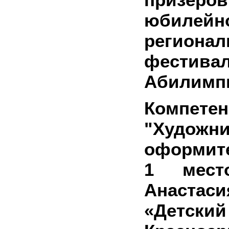
юбилейн
регионал
фестива
Абилимпи
Компете
"Художни
оформит
1 мест
Анаст
«Детск