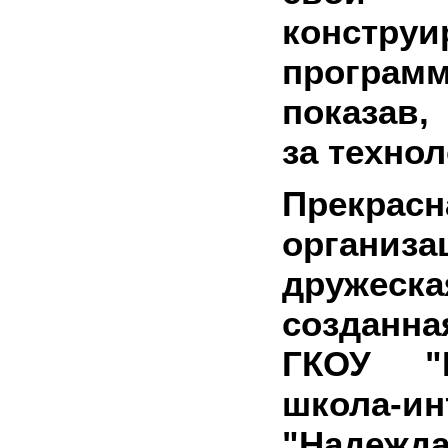
констр
программ
показав
за техно
Прекрасн
организа
дружеск
созданна
ГКОУ "В
школа-ин
"Надежд