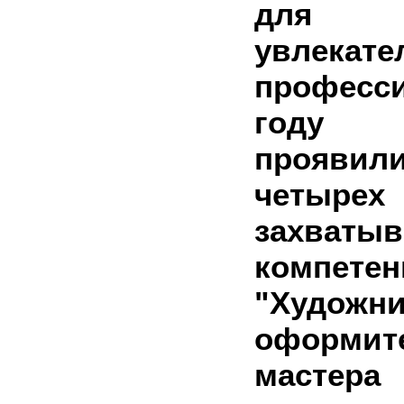
для 
увлекате
профес
году 
прояв
четырех
захваты
компетен
"Художни
оформи
масте