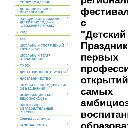
СОПРОВОЖДЕНИЕ
фестива
ДОПОЛНИТЕЛЬНОЕ
ОБРАЗОВАНИЕ
с про
РОССИЙСКОЕ ДВИЖЕНИЕ
ДЕТЕЙ И МОЛОДЁЖИ
"ДВИЖЕНИЕ ПЕРВЫХ"
"Детский
ЮИД
Хор
Праздни
ШКОЛЬНЫЙ СПОРТИВНЫЙ
КЛУБ "СТАРТ"
первых
ШКОЛЬНЫЙ ТЕАТР
"БАЛАГАНЧИК"
професс
МУЗЕЙ
ДИСТАНЦИОННОЕ ОБУЧЕНИЕ
открыти
НАСТАВНИЧЕСТВО
ШКОЛЬНЫЕ МЕТОДИЧЕСКИЕ
самы
ОБЪЕДИНЕНИЯ
ИНФОРМАЦИОННАЯ
БЕЗОПАСНОСТЬ
амбицио
ЭЛЕКТРОННЫЕ
ОБРАЗОВАТЕЛЬНЫЕ
воспитан
РЕСУРСЫ
Советы родителям
образова
БЕЗОПАСНОСТЬ