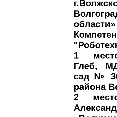
г.Волжск
Волгогра
области»
Компете
"Роботех
1 мест
Глеб, М
сад № 3
района В
2 мест
Алекс