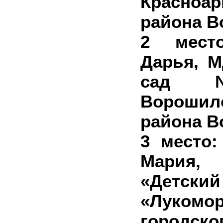
Красноар
района В
2 место
Дарья, 
сад
Ворошил
района В
3 место
Мари
«Дет
«Лукомо
городс