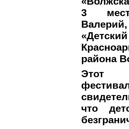
«Волжска
3 мест
Валер
«Детск
Красноар
района В
Этот 
фестива
свидете
что дет
безграни