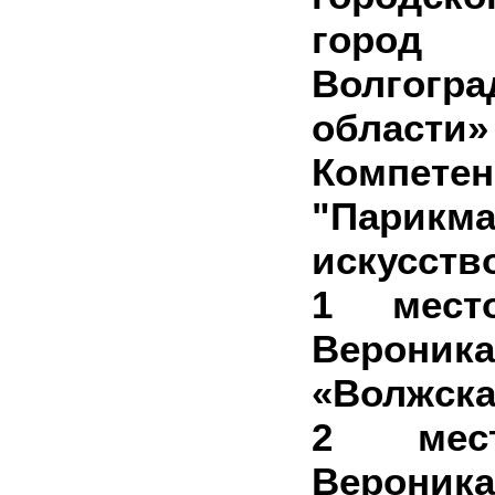
город 
Волгогра
области»
Компете
"Парикма
искусств
1 мест
Верон
«Волжска
2 мес
Верон