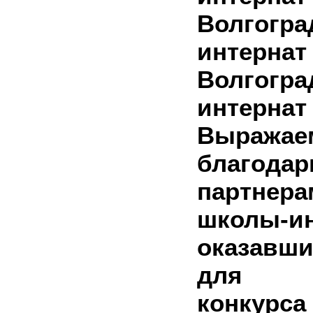
Волгогр
интернат
Волгогр
интерна
Выраж
благода
партнера
школы-ин
оказавш
для п
конкур