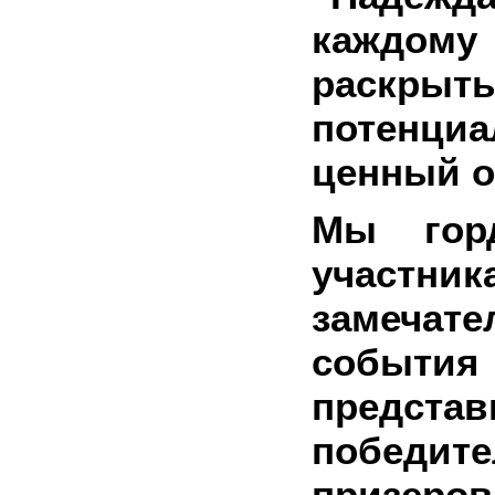
каждо
раскр
потенци
ценный о
Мы гор
участн
замечате
событ
представ
побед
призе