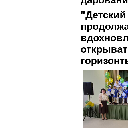
"Детски
продолжа
вдохн
откры
горизонт