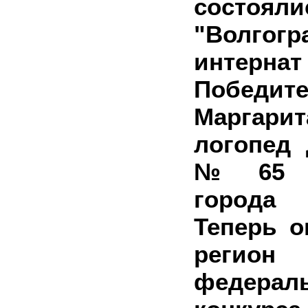
состоя
"Волгогр
интерна
Победи
Маргар
логопед 
№ 65 «
города
Теперь о
рег
федера