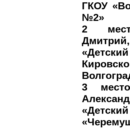
ГКОУ «В
№2»
2 мест
Дмитр
«Детски
Кировс
Волгогра
3 место
Алекса
«Детск
«Черему