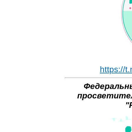
https://
Федеральн
просветител
"