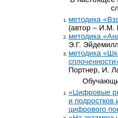
с
методика «Вз
(автор – И.М.
методика «Ан
Э.Г. Эйдемилл
методика «Шк
сплоченности
Портнер, И. Л
Обучающи
«Цифровые ри
и подростков
цифрового по
«На экзамены 