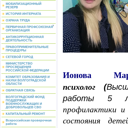
МОБИЛИЗАЦИОННЫЙ
РЕЗЕРВ
ИСТОРИЯ ИНТЕРНАТА
ОХРАНА ТРУДА
ПЕРВИЧНАЯ ПРОФСОЮЗНАЯ
ОРГАНИЗАЦИЯ
АНТИКОРРУПЦИОННАЯ
ДЕЯТЕЛЬНОСТЬ
ПРАВОПРИМЕНИТЕЛЬНЫЕ
ПРОЦЕДУРЫ
СЕТЕВОЙ ГОРОД
МИНИСТЕРСТВО
ПРОСВЕЩЕНИЯ
Ионова Мар
РОССИЙСКОЙ ФЕДЕРАЦИИ
КОМИТЕТ ОБРАЗОВАНИЯ И
НАУКИ ВОЛГОГРАДСКОЙ
психолог
ОБЛАСТИ
(
Высш
ОБРАТНАЯ СВЯЗЬ
работы 5 
ВОЛГОГРАДСКИЙ ФОНД
ПОДДЕРЖКИ
ВОЕННОСЛУЖАЩИХ И
профилактики и 
ДОБРОВОЛЬЦЕВ СВО
КАПИТАЛЬНЫЙ РЕМОНТ
состояния де
Всероссийская проверочная
работа