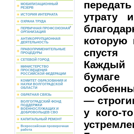
переда
МОБИЛИЗАЦИОННЫЙ
РЕЗЕРВ
утрату 
ИСТОРИЯ ИНТЕРНАТА
ОХРАНА ТРУДА
благодар
ПЕРВИЧНАЯ ПРОФСОЮЗНАЯ
ОРГАНИЗАЦИЯ
которую 
АНТИКОРРУПЦИОННАЯ
ДЕЯТЕЛЬНОСТЬ
спустя 
ПРАВОПРИМЕНИТЕЛЬНЫЕ
ПРОЦЕДУРЫ
СЕТЕВОЙ ГОРОД
Каждый 
МИНИСТЕРСТВО
ПРОСВЕЩЕНИЯ
бумаге
РОССИЙСКОЙ ФЕДЕРАЦИИ
КОМИТЕТ ОБРАЗОВАНИЯ И
НАУКИ ВОЛГОГРАДСКОЙ
особенны
ОБЛАСТИ
ОБРАТНАЯ СВЯЗЬ
— строги
ВОЛГОГРАДСКИЙ ФОНД
ПОДДЕРЖКИ
у кого-т
ВОЕННОСЛУЖАЩИХ И
ДОБРОВОЛЬЦЕВ СВО
КАПИТАЛЬНЫЙ РЕМОНТ
устремле
Всероссийская проверочная
работа