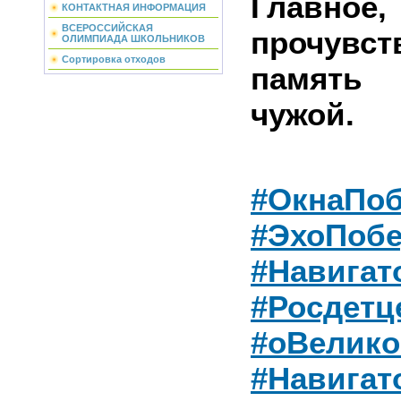
Главное
КОНТАКТНАЯ ИНФОРМАЦИЯ
ВСЕРОССИЙСКАЯ
прочувст
ОЛИМПИАДА ШКОЛЬНИКОВ
Сортировка отходов
память
чужой.
#ОкнаПо
#ЭхоПоб
#Навигат
#Росдетц
#оВелик
#Навигат