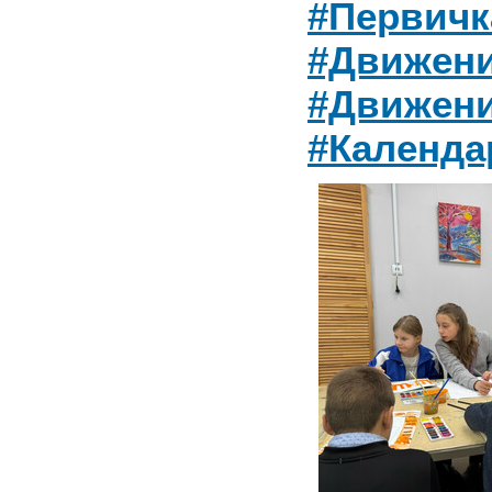
#Первич
#Движен
#Движен
#Календ