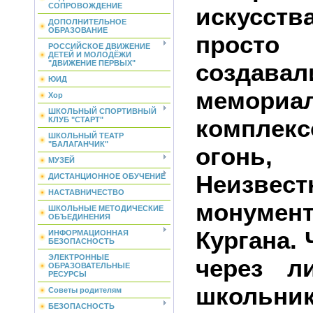
СОПРОВОЖДЕНИЕ
искусст
ДОПОЛНИТЕЛЬНОЕ
ОБРАЗОВАНИЕ
просто 
РОССИЙСКОЕ ДВИЖЕНИЕ
ДЕТЕЙ И МОЛОДЁЖИ
создав
"ДВИЖЕНИЕ ПЕРВЫХ"
ЮИД
мемориа
Хор
ШКОЛЬНЫЙ СПОРТИВНЫЙ
комплек
КЛУБ "СТАРТ"
ШКОЛЬНЫЙ ТЕАТР
"БАЛАГАНЧИК"
огонь
МУЗЕЙ
Неизвест
ДИСТАНЦИОННОЕ ОБУЧЕНИЕ
НАСТАВНИЧЕСТВО
монуме
ШКОЛЬНЫЕ МЕТОДИЧЕСКИЕ
ОБЪЕДИНЕНИЯ
Кургана. 
ИНФОРМАЦИОННАЯ
БЕЗОПАСНОСТЬ
ЭЛЕКТРОННЫЕ
через л
ОБРАЗОВАТЕЛЬНЫЕ
РЕСУРСЫ
школьник
Советы родителям
БЕЗОПАСНОСТЬ