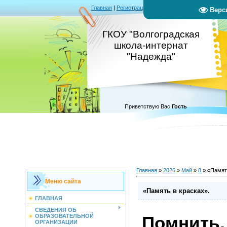
Главная
|
Регистрация
|
Вход
|
RSS
Верс
ГКОУ "Волгоградская
школа-интернат
"Надежда"
Приветствую Вас
Гость
Главная
»
2026
»
Май
»
8
» «Память
Меню сайта
«Память в красках».
ГЛАВНАЯ
СВЕДЕНИЯ ОБ
Помнить,
ОБРАЗОВАТЕЛЬНОЙ
ОРГАНИЗАЦИИ