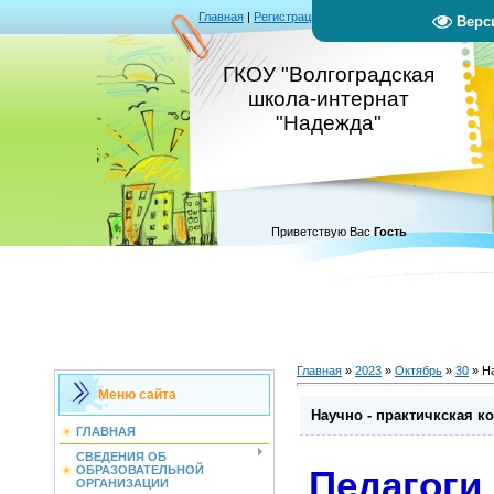
Главная
|
Регистрация
|
Вход
|
RSS
Верс
ГКОУ "Волгоградская
школа-интернат
"Надежда"
Приветствую Вас
Гость
Главная
»
2023
»
Октябрь
»
30
» На
Меню сайта
Научно - практичкская к
ГЛАВНАЯ
СВЕДЕНИЯ ОБ
Педагоги
ОБРАЗОВАТЕЛЬНОЙ
ОРГАНИЗАЦИИ