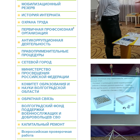
МОБИЛИЗАЦИОННЫЙ
РЕЗЕРВ
ИСТОРИЯ ИНТЕРНАТА
ОХРАНА ТРУДА
ПЕРВИЧНАЯ ПРОФСОЮЗНАЯ
ОРГАНИЗАЦИЯ
АНТИКОРРУПЦИОННАЯ
ДЕЯТЕЛЬНОСТЬ
ПРАВОПРИМЕНИТЕЛЬНЫЕ
ПРОЦЕДУРЫ
СЕТЕВОЙ ГОРОД
МИНИСТЕРСТВО
ПРОСВЕЩЕНИЯ
РОССИЙСКОЙ ФЕДЕРАЦИИ
КОМИТЕТ ОБРАЗОВАНИЯ И
НАУКИ ВОЛГОГРАДСКОЙ
ОБЛАСТИ
ОБРАТНАЯ СВЯЗЬ
ВОЛГОГРАДСКИЙ ФОНД
ПОДДЕРЖКИ
ВОЕННОСЛУЖАЩИХ И
ДОБРОВОЛЬЦЕВ СВО
КАПИТАЛЬНЫЙ РЕМОНТ
Всероссийская проверочная
работа