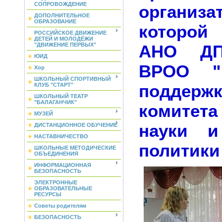
СОПРОВОЖДЕНИЕ
организа
ДОПОЛНИТЕЛЬНОЕ
ОБРАЗОВАНИЕ
которо
РОССИЙСКОЕ ДВИЖЕНИЕ
ДЕТЕЙ И МОЛОДЁЖИ
АНО ДП
"ДВИЖЕНИЕ ПЕРВЫХ"
ЮИД
ВРОО "
Хор
ШКОЛЬНЫЙ СПОРТИВНЫЙ
поддержк
КЛУБ "СТАРТ"
ШКОЛЬНЫЙ ТЕАТР
"БАЛАГАНЧИК"
комитета
МУЗЕЙ
науки и
ДИСТАНЦИОННОЕ ОБУЧЕНИЕ
НАСТАВНИЧЕСТВО
политики 
ШКОЛЬНЫЕ МЕТОДИЧЕСКИЕ
ОБЪЕДИНЕНИЯ
ИНФОРМАЦИОННАЯ
БЕЗОПАСНОСТЬ
ЭЛЕКТРОННЫЕ
ОБРАЗОВАТЕЛЬНЫЕ
РЕСУРСЫ
Советы родителям
БЕЗОПАСНОСТЬ