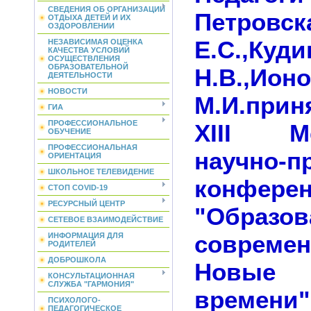
СВЕДЕНИЯ ОБ ОРГАНИЗАЦИИ
Петровск
ОТДЫХА ДЕТЕЙ И ИХ
ОЗДОРОВЛЕНИИ
Е.С.,Куд
НЕЗАВИСИМАЯ ОЦЕНКА
КАЧЕСТВА УСЛОВИЙ
ОСУЩЕСТВЛЕНИЯ
ОБРАЗОВАТЕЛЬНОЙ
Н.В.,Ион
ДЕЯТЕЛЬНОСТИ
НОВОСТИ
М.И.прин
ГИА
ПРОФЕССИОНАЛЬНОЕ
XIII Ме
ОБУЧЕНИЕ
ПРОФЕССИОНАЛЬНАЯ
научно-п
ОРИЕНТАЦИЯ
ШКОЛЬНОЕ ТЕЛЕВИДЕНИЕ
конфере
СТОП COVID-19
РЕСУРСНЫЙ ЦЕНТР
"Обра
СЕТЕВОЕ ВЗАИМОДЕЙСТВИЕ
соврем
ИНФОРМАЦИЯ ДЛЯ
РОДИТЕЛЕЙ
ДОБРОШКОЛА
Новы
КОНСУЛЬТАЦИОННАЯ
СЛУЖБА "ГАРМОНИЯ"
времени"
ПСИХОЛОГО-
ПЕДАГОГИЧЕСКОЕ