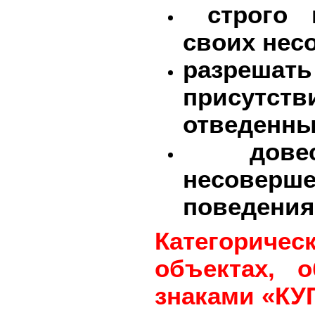
строго к
своих нес
разрешат
присутс
отведенны
довес
несовер
поведения
Категоричес
объектах, 
знаками «К