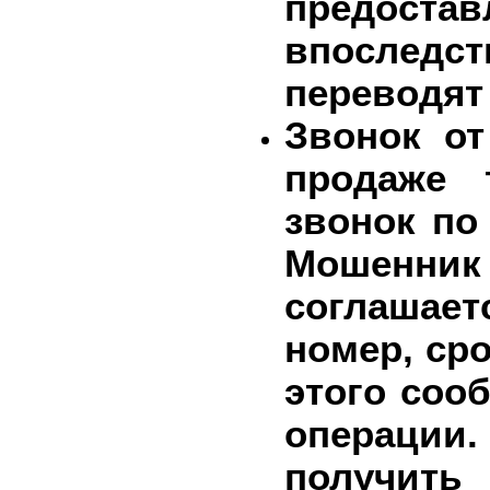
предостав
впоследст
переводят
Звонок от
продаже т
звонок по
Мошенник
соглашает
номер, ср
этого соо
операци
получит