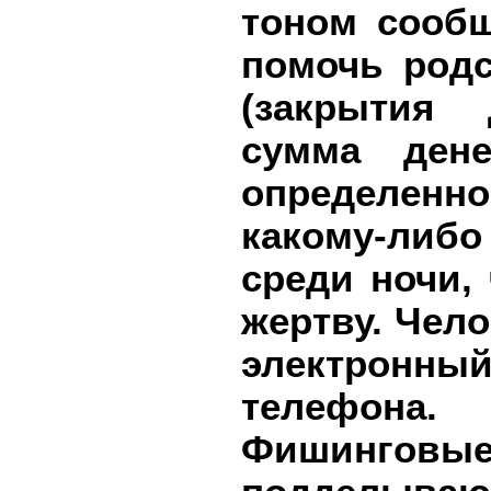
тоном сообщ
помочь родс
(закрытия 
сумма дене
определенн
какому-либ
среди ночи,
жертву. Чел
электронны
телефона.
Фишингов