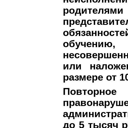
родител
представ
обязанност
обучению
несовершен
или наложе
размере от 1
Повторно
правонар
администрат
до 5 тысяч 