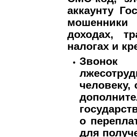
аккаунту Го
мошенники
доходах, тр
налогах и кр
Звонок
лжесотруд
человеку,
дополни
государст
о
перепла
для получ