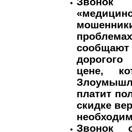
Звонок 
«мед
мошенник
проблем
сообщают
дорогог
цене,
к
Злоумышл
платит по
скидке вер
необходим
Звонок о