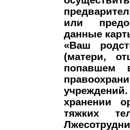
предварите
или предо
данные карт
«Ваш родст
(матери, о
попавшем 
правоохран
учреждений.
хранении о
тяжких те
Лжесотрудн