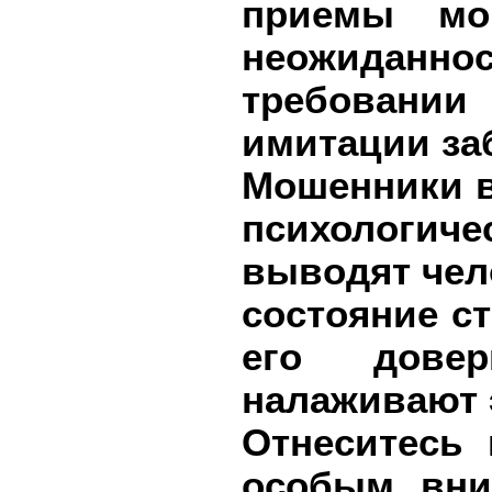
приемы мо
неожиданно
требовании
имитации за
Мошенники 
психологич
выводят чело
состояние ст
его довер
налаживают 
Отнеситесь
особым вни