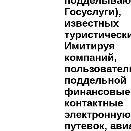
подделываю
Госуслуги
известны
туристичес
Имитируя 
компаний,
пользовател
поддельной
финансов
контактны
электронную
путевок, ави