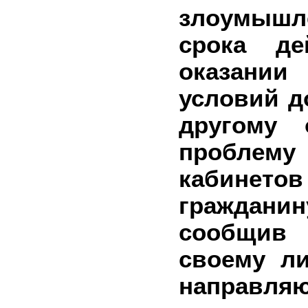
злоумыш
срока де
оказании
условий д
другому 
проблем
кабинетов
граждани
сообщив 
своему ли
направляю