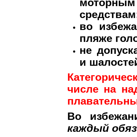
моторным
средствам
во избежа
пляже гол
не допуск
и шалостей
Категоричес
числе на на
плавательны
Во избежан
каждый обяз