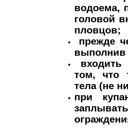
водоема, 
головой в
пловцов;
прежде че
выполнив 
входить 
том, что
тела (не 
при купа
заплыва
огражде