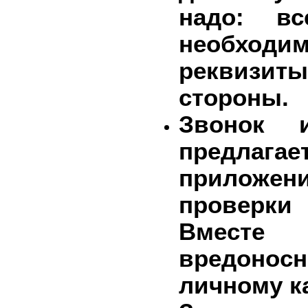
надо: вс
необходи
реквизит
стороны.
Звонок и
предлагае
приложен
проверки
Вместе 
вредоносн
личному к