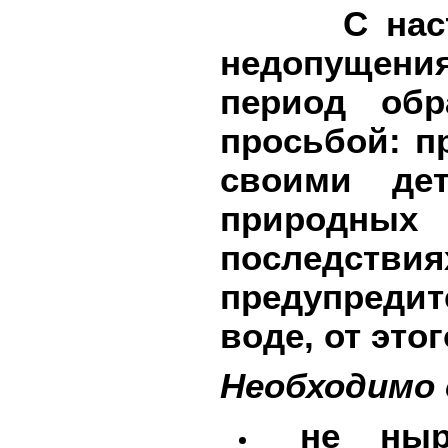
С наступл
недопущения
период об
просьбой: п
своими де
природных
последст
предупреди
воде, от это
Необходимо
не ныря