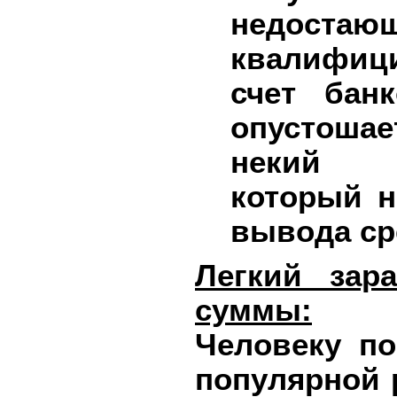
недоста
квалифици
счет бан
опустошае
некий
который
н
вывода сре
Легкий зар
суммы:
Человеку по
популярной 